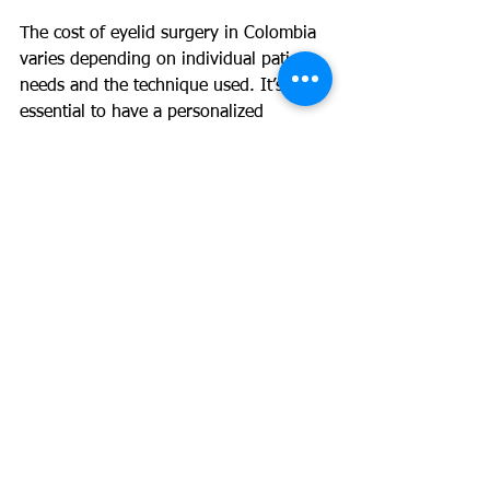
The cost of eyelid surgery in Colombia 
varies depending on individual patient 
needs and the technique used. It’s 
essential to have a personalized 
consultation with a specialist to 
determine the best approach and cost 
for your case.
See All
Recent Posts