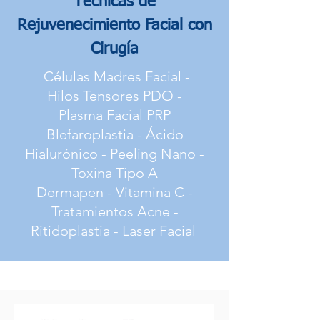
Técnicas de
R
ejuvenecimiento Facial con
Cirugía
Células Madres Facial -
Hilos Tensores PDO -
Plasma Facial PRP
Blefaroplastia - Ácido
Hialurónico - Peeling Nano -
Toxina Tipo A
Dermapen - Vitamina C -
Tratamientos Acne -
Ritidoplastia - Laser Facial