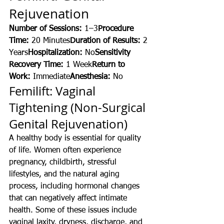
Rejuvenation
Number of Sessions:
 1–3
Procedure 
Time:
 20 Minutes
Duration of Results:
 2 
Years
Hospitalization:
 No
Sensitivity 
Recovery Time:
 1 Week
Return to 
Work:
 Immediate
Anesthesia:
 No
Femilift: Vaginal 
Tightening (Non-Surgical 
Genital Rejuvenation)
A healthy body is essential for quality 
of life. Women often experience 
pregnancy, childbirth, stressful 
lifestyles, and the natural aging 
process, including hormonal changes 
that can negatively affect intimate 
health. Some of these issues include 
vaginal laxity, dryness, discharge, and 