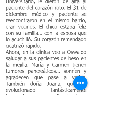
Universitario, le dieron de alta al
paciente del corazón roto. El 31 de
diciembre médico y paciente se
reencontraron en el mismo barrio,
eran vecinos. El chico estaba feliz
con su familia... con la esposa que
lo acuchilló. Su corazón remendado
cicatrizó rápido.
Ahora, en la clínica veo a Oswaldo
saludar a sus pacientes de beso en
la mejilla. María y Carmen tienen
tumores pancreáticos... sonríen y
agradecen que pase a verlas.
También doña Juana, que ha
evolucionado fantásticamente
luego de una apendicectomía, y
todavía dice que su hijo es un
bebé... ¡Y tiene como 40 años!
Ahora, en el quirófano, lo veo
cortar el abdomen de un señor
para sacarle una hernia. Está