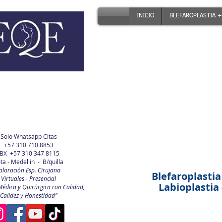
INICIO
BLEFAROPLASTIA +
Solo Whatsapp Citas
+57 310 710 8853
BX +57 310 347 8115
ta - Medellin - B/quilla
aloración Esp. Cirujana
Blefaroplastia
Virtuales - Presencial
Labioplastia -
Médica y Quirúrgica con Calidad,
Calidez y Honestidad"