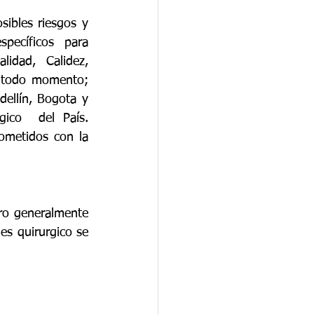
sibles riesgos y 
pecíficos para 
idad, Calidez, 
 todo momento; 
ellín, Bogota y 
ico  del País. 
ometidos con la 
ero generalmente 
s quirurgico se 