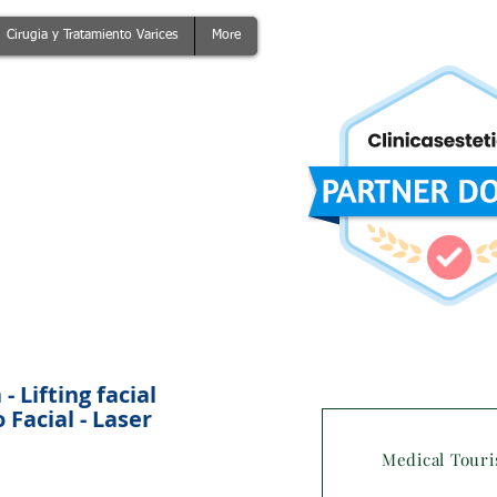
Cirugia y Tratamiento Varices
More
 Lifting facial
Facial - Laser
Medical Tour