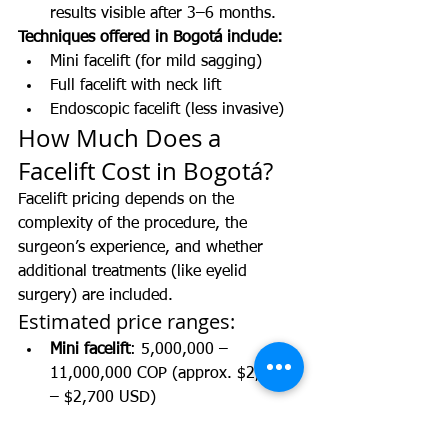
results visible after 3–6 months.
Techniques offered in Bogotá include:
Mini facelift (for mild sagging)
Full facelift with neck lift
Endoscopic facelift (less invasive)
How Much Does a 
Facelift Cost in Bogotá?
Facelift pricing depends on the 
complexity of the procedure, the 
surgeon’s experience, and whether 
additional treatments (like eyelid 
surgery) are included.
Estimated price ranges:
Mini facelift
: 5,000,000 – 
11,000,000 COP (approx. $2,000 
– $2,700 USD)
Full facelift + neck
: $30,000,000 
COP 