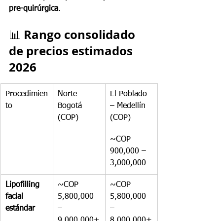
pre-quirúrgica
.
Rango consolidado 
📊 
de precios estimados 
2026
Procedimien
Norte 
El Poblado 
to
Bogotá 
– Medellín 
(COP)
(COP)
~COP 
900,000 – 
3,000,000
Lipofilling 
~COP 
~COP 
facial 
5,800,000 
5,800,000 
estándar
– 
– 
9,000,000+
8,000,000+