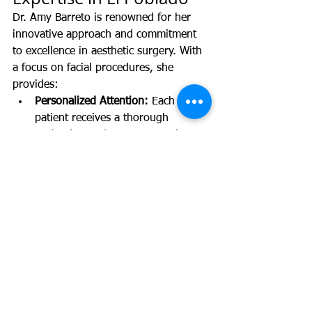
Dr. Amy Barreto is renowned for her 
innovative approach and commitment 
to excellence in aesthetic surgery. With 
a focus on facial procedures, she 
provides:
Personalized Attention:
 Each 
patient receives a thorough 
evaluation and a treatment plan 
customized to their unique needs.
Cutting-Edge Technology:
 Utilizing 
the latest techniques and state-of-
the-art equipment ensures safe 
and effective procedures.
An Exclusive Environment:
 Located 
in El Poblado, her clinic reflects 
the modernity and sophistication 
of the area, enhancing your overall 
experience.