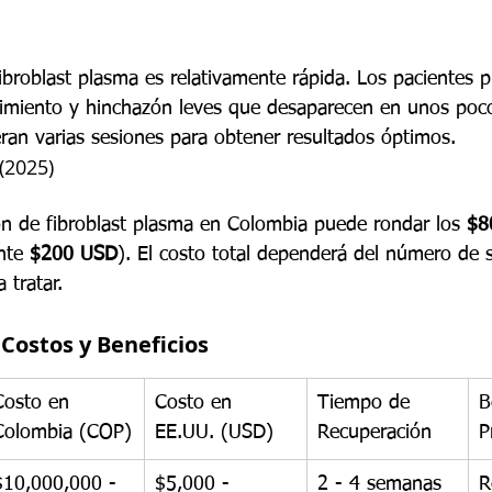
fibroblast plasma es relativamente rápida. Los pacientes 
imiento y hinchazón leves que desaparecen en unos poco
eran varias sesiones para obtener resultados óptimos.
(2025)
ón de fibroblast plasma en Colombia puede rondar los 
$8
nte 
$200 USD
). El costo total dependerá del número de 
 tratar.
Costos y Beneficios
Costo en 
Costo en 
Tiempo de 
B
Colombia (COP)
EE.UU. (USD)
Recuperación
P
$10,000,000 - 
$5,000 - 
2 - 4 semanas
R