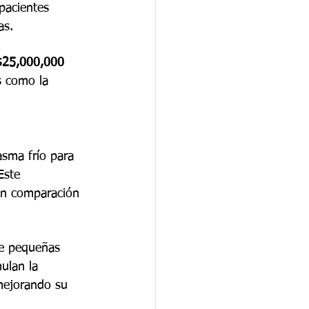
pacientes 
as.
$25,000,000 
s como la 
asma frío para 
Este 
en comparación 
te pequeñas 
ulan la 
mejorando su 