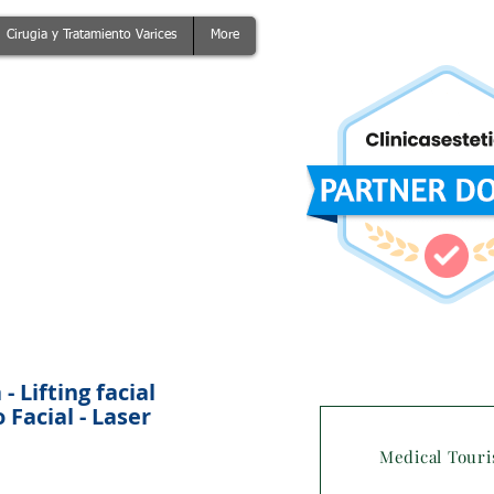
Cirugia y Tratamiento Varices
More
 Lifting facial
Facial - Laser
Medical Tour