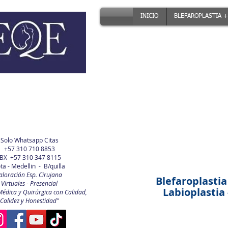
INICIO
BLEFAROPLASTIA +
Solo Whatsapp Citas
+57 310 710 8853
BX +57 310 347 8115
ta - Medellin - B/quilla
aloración Esp. Cirujana
Blefaroplastia
Virtuales - Presencial
Labioplastia -
Médica y Quirúrgica con Calidad,
Calidez y Honestidad"