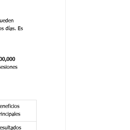
pueden 
s días. Es 
00,000 
sesiones 
eneficios 
rincipales
esultados 