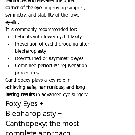
reinforces and elevates the outer 
corner of the eye
, improving support, 
symmetry, and stability of the lower 
eyelid.
It is commonly recommended for:
Patients with lower eyelid laxity
Prevention of eyelid drooping after 
blepharoplasty
Downturned or asymmetric eyes
Combined periocular rejuvenation 
procedures
Canthopexy plays a key role in 
achieving 
safe, harmonious, and long-
lasting results
 in advanced eye surgery.
Foxy Eyes + 
Blepharoplasty + 
Canthopexy: the most 
complete approach