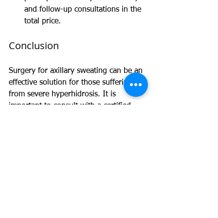
and follow-up consultations in the 
total price.
Conclusion
Surgery for axillary sweating can be an 
effective solution for those suffering 
from severe hyperhidrosis. It is 
important to consult with a certified  
surgeon to assess the degree of 
hyperhidrosis and define the most 
appropriate treatment plan. Costs can 
vary depending on the type of 
treatment and the chosen clinic.