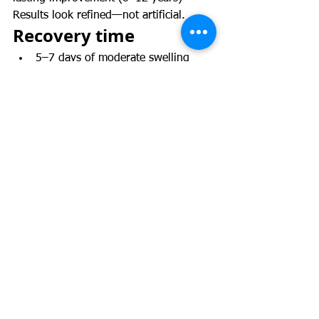
Results look refined—not artificial.
Recovery time
5–7 days of moderate swelling
10–14 days before social activities
Sutures removed between days 5–7
Final results visible around 2–3 
months
Recovery is generally quick and well 
tolerated, ideal for patients with busy 
schedules in Buenavista.
Why choose Dr. Amy 
Barreto in the 
Buenavista sector?
The Buenavista area of Barranquilla is 
becoming a reference point for high-
level aesthetic care.Dr. Amy Barreto 
stands out thanks to her: