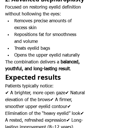
Focused on restoring eyelid definition 
without hollowing the eyes:
Removes precise amounts of 
excess skin
Repositions fat for smoothness 
and volume
Treats eyelid bags
Opens the upper eyelid naturally
The combination delivers a 
balanced, 
youthful, and long-lasting result
.
Expected results
Patients typically notice:
✔ A brighter, more open gaze✔ Natural 
elevation of the brows✔ A firmer, 
smoother upper eyelid contour✔ 
Elimination of the “heavy eyelid” look✔ 
A rested, refreshed expression✔ Long-
lasting improvement (8–12 years)