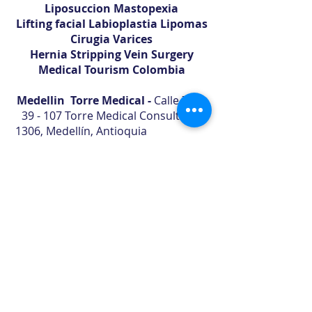
Liposuccion Mastopexia
Lifting facial Labioplastia Lipomas
Cirugia Varices
Hernia Stripping Vein Surgery
Medical Tourism Colombia
Medellin Torre Medical -
Calle 7 No
39 - 107 Torre Medical Consultorio
1306, Medellín, Antioquia
Tel
+57 604 4947348
Cel.
310 347
8115
Whatsapp Citas +57
313 608
1217
+57 310 710 8853
Bogota
Centro Medico Vitale, Cra. 7
Bis #124 - 56 Consultorio 504,
Usaquén, Bogotá, Cundinamarca
Whatsapp Citas +57
313 6081217
-
+57 310 7108853
B/quilla Sector Buenavista
- Cra.