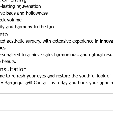
-lasting rejuvenation
eye bags and hollowness
heek volume
lity and harmony to the face
reto
ced aesthetic surgery, with extensive experience in 
innovat
ues
.
rsonalized to achieve safe, harmonious, and natural resul
e beauty.
nsultation
me to refresh your eyes and restore the youthful look of 
 • Barranquilla📲 Contact us today and book your appoin