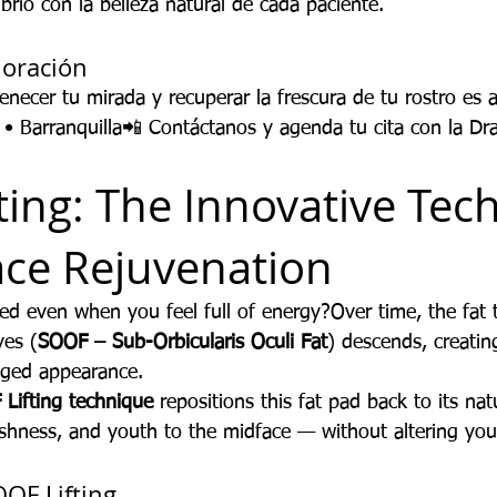
brio con la belleza natural de cada paciente.
loración
necer tu mirada y recuperar la frescura de tu rostro es 
 • Barranquilla📲 Contáctanos y agenda tu cita con la Dr
ting: The Innovative Tec
ace Rejuvenation
red even when you feel full of energy?Over time, the fat 
yes (
SOOF – Sub-Orbicularis Oculi Fat
) descends, creatin
aged appearance.
Lifting technique
 repositions this fat pad back to its nat
eshness, and youth to the midface — without altering you
OOF Lifting