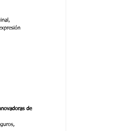
inal, 
expresión 
innovadoras de 
guros, 