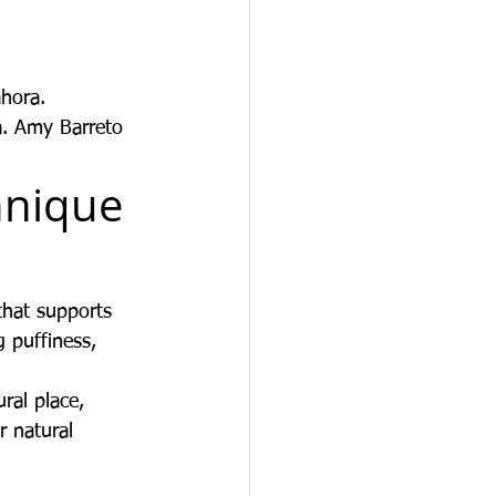
ahora.
a. Amy Barreto
hnique 
that supports 
g puffiness, 
ural place, 
r natural 