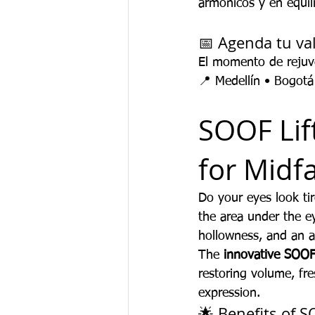
armónicos y en equili
📅 Agenda tu va
El momento de rejuve
📍 Medellín • Bogotá
SOOF Lif
for Midf
Do your eyes look ti
the area under the e
hollowness, and an 
The 
innovative SOOF 
restoring volume, fr
expression.
🌟 Benefits of S