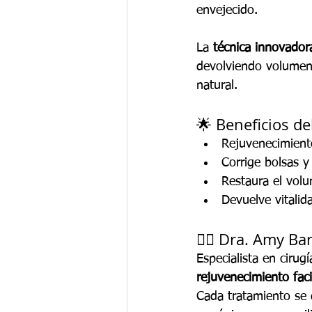
envejecido.
La 
técnica innovador
devolviendo volumen, 
natural.
🌟 Beneficios de
Rejuvenecimient
Corrige bolsas y
Restaura el volu
Devuelve vitalid
👩‍⚕️ Dra. Amy Ba
Especialista en cirug
rejuvenecimiento faci
Cada tratamiento se 