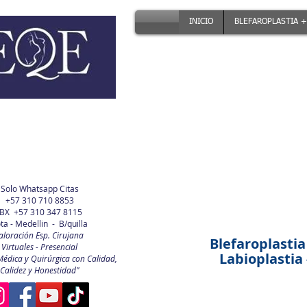
INICIO
BLEFAROPLASTIA +
Solo Whatsapp Citas
+57 310 710 8853
BX +57 310 347 8115
ta - Medellin - B/quilla
aloración Esp. Cirujana
Blefaroplastia
Virtuales - Presencial
Labioplastia -
Médica y Quirúrgica con Calidad,
Calidez y Honestidad"