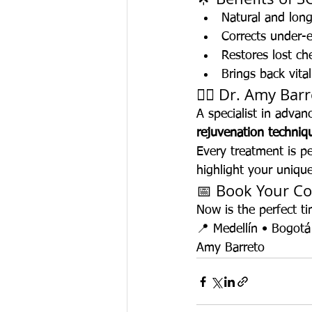
Natural and long
Corrects under-
Restores lost c
Brings back vita
👩‍⚕️ Dr. Amy Bar
A specialist in advan
rejuvenation techniq
Every treatment is pe
highlight your uniqu
📅 Book Your Co
Now is the perfect ti
📍 Medellín • Bogotá
Amy Barreto