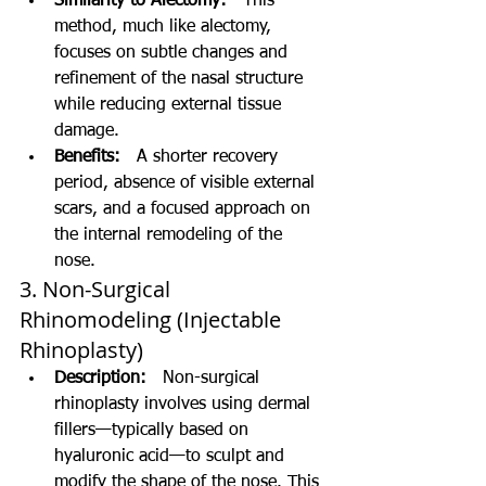
Similarity to Alectomy:
   This 
method, much like alectomy, 
focuses on subtle changes and 
refinement of the nasal structure 
while reducing external tissue 
damage.
Benefits:
   A shorter recovery 
period, absence of visible external 
scars, and a focused approach on 
the internal remodeling of the 
nose.
3. Non-Surgical 
Rhinomodeling (Injectable 
Rhinoplasty)
Description:
   Non-surgical 
rhinoplasty involves using dermal 
fillers—typically based on 
hyaluronic acid—to sculpt and 
modify the shape of the nose. This 