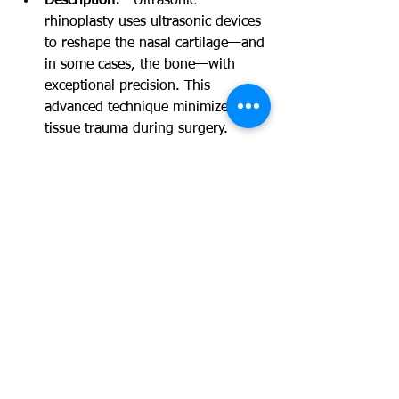
Description:
   Ultrasonic 
rhinoplasty uses ultrasonic devices 
to reshape the nasal cartilage—and 
in some cases, the bone—with 
exceptional precision. This 
advanced technique minimizes 
tissue trauma during surgery.
Similarity to Alectomy:
   Similar to 
alectomy, ultrasonic rhinoplasty 
seeks to reduce mechanical 
trauma, enabling precise 
adjustments, particularly for 
refining the nasal tip.
Benefits:
   Reduced surgical 
aggressiveness, enhanced 
precision during the reshaping 
process, and potentially a shorter 
recovery period due to lowered 
inflammation and tissue trauma.