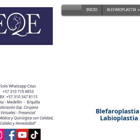
INICIO
BLEFAROPLASTIA +
Solo Whatsapp Citas
+57 310 710 8853
BX +57 310 347 8115
ta - Medellin - B/quilla
aloración Esp. Cirujana
Blefaroplastia
Virtuales - Presencial
Labioplastia -
Médica y Quirúrgica con Calidad,
Calidez y Honestidad"