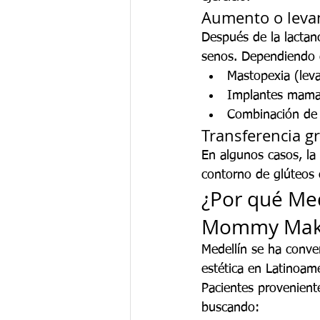
Aumento o leva
Después de la lactan
senos. Dependiendo d
Mastopexia (lev
Implantes mama
Combinación de 
Transferencia g
En algunos casos, la 
contorno de glúteos o
¿Por qué Med
Mommy Mak
Medellín se ha conver
estética en Latinoamé
Pacientes provenient
buscando: