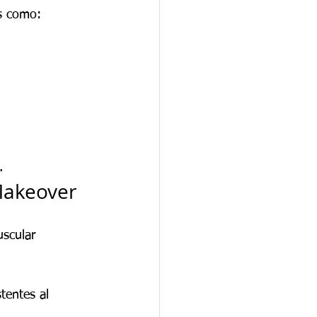
as como:
.
Makeover
uscular 
tentes al 