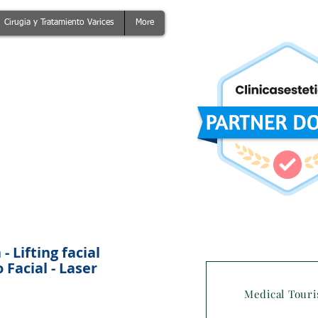
Cirugia y Tratamiento Varices
More
 Lifting facial
Facial - Laser
Medical Tour