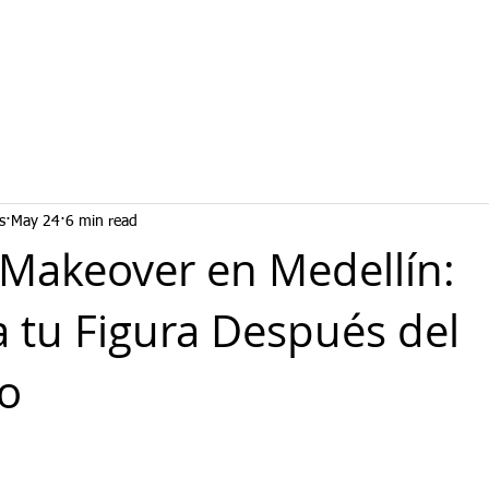
s
May 24
6 min read
akeover en Medellín:
 tu Figura Después del
o