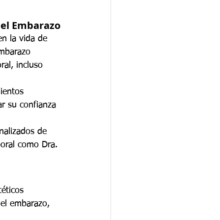
del Embarazo
n la vida de 
embarazo 
al, incluso 
ientos 
ar su confianza 
nalizados de 
poral como Dra. 
éticos 
del embarazo, 