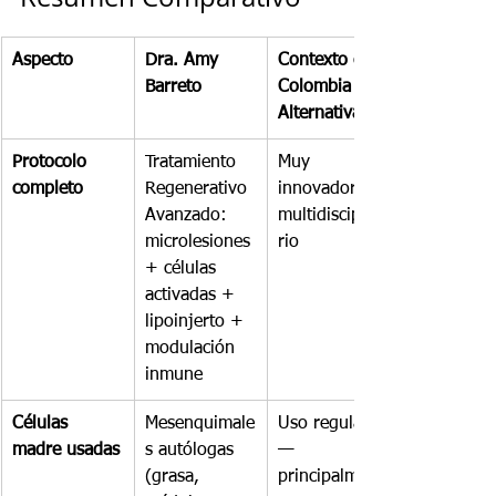
Aspecto
Dra. Amy 
Contexto en 
Barreto
Colombia / 
Alternativas
Protocolo 
Tratamiento 
Muy 
completo
Regenerativo 
innovador y 
Avanzado: 
multidisciplina
microlesiones 
rio
+ células 
activadas + 
lipoinjerto + 
modulación 
inmune
Células 
Mesenquimale
Uso regulado 
madre usadas
s autólogas 
— 
(grasa, 
principalment