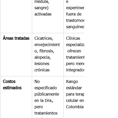
médula, 
e 
sangre) 
experimental 
activadas
fuera de 
trastornos 
sanguíneos
Áreas tratadas
Cicatrices, 
Clínicas 
envejecimient
especializadas
o, fibrosis, 
 ofrecen 
alopecia, 
tratamientos, 
lesiones 
pero menos 
crónicas
integrados
Costos 
No 
Rango 
estimados
especificado 
estándar 
públicamente 
para terapia 
en la Dra., 
celular en 
pero 
Colombia
tratamientos 