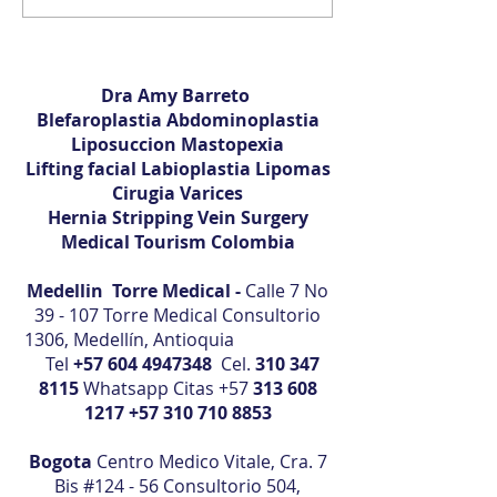
Barranquilla: Innovación
Medellín El Pob
en el Vendaje
Innovación en e
Postoperatorio para una
Postoperatorio 
Recuperación Más
Cambiando la
Dra Amy Barreto
Blefaroplastia Abdominoplastia
Cómoda
Recuperación
Liposuccion Mastopexia
Lifting facial Labioplastia Lipomas
Cirugia Varices
Hernia Stripping Vein Surgery
Medical Tourism Colombia
Medellin Torre Medical -
Calle 7 No
39 - 107 Torre Medical Consultorio
1306, Medellín, Antioquia
Tel
+57 604 4947348
Cel.
310 347
8115
Whatsapp Citas +57
313 608
1217
+57 310 710 8853
Bogota
Centro Medico Vitale, Cra. 7
Bis #124 - 56 Consultorio 504,