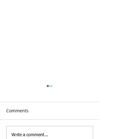
Comments
Blefaroplastia en
Blefaroplastia 
Write a comment...