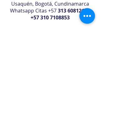
Usaquén, Bogotá, Cundinamarca
Whatsapp Citas +57
313 6081217
-
+57 310 7108853
B/quilla Sector Buenavista
- Cra.
52c #96 - 25, Riomar, Consultorio1,
Barranquilla, Atlántico .
Whatsapp Citas +57
310 7108853
​Florida
U.S. Partners Aesthetic
Physician -
Wellness Aesthetics
9822 2nd Ave, Suite #4, Miami
Shores, FL 33138
Whatsapp
+ 1
786 663 0162