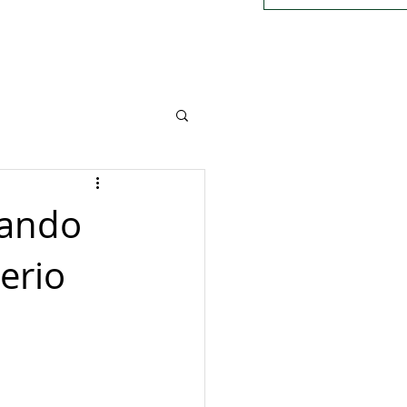
uando
terio