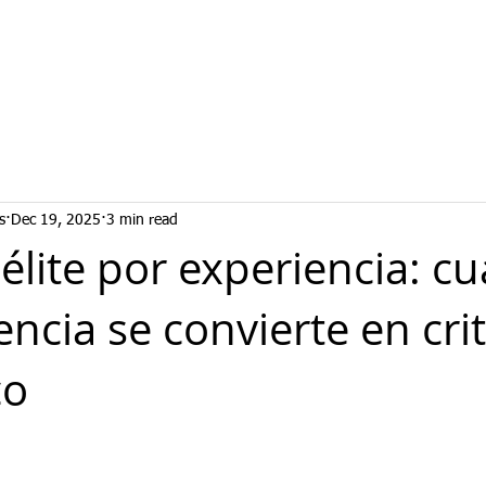
s
Dec 19, 2025
3 min read
 élite por experiencia: c
encia se convierte en cri
co