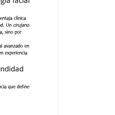
ía facial 
entaja clínica 
ad. Un 
cirujano 
a, sino por 
ial avanzado en 
n experiencia 
undidad 
ncia que define 