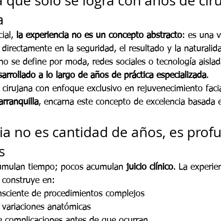
 que solo se logra con años de cirug
a
ial, 
la experiencia no es un concepto abstracto
: es una v
directamente en la seguridad, el resultado y la naturalid
no se define por moda, redes sociales o tecnología aislad
esarrollado a lo largo de años de práctica especializada
.
, cirujana con enfoque exclusivo en rejuvenecimiento fac
rranquilla
, encarna este concepto de excelencia basada e
ia no es cantidad de años, es prof
s
umulan tiempo; pocos acumulan 
juicio clínico
. La experie
e construye en:
onsciente de procedimientos complejos
 variaciones anatómicas
e complicaciones antes de que ocurran