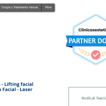
Cirugia y Tratamiento Varices
More
 Lifting facial
Facial - Laser
Medical Tour