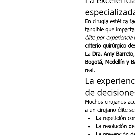
La excelencia
especializad
En cirugía estética fac
tangible que impacta 
élite por experiencia
 
criterio quirúrgico d
La 
Dra. Amy Barreto
Bogotá, Medellín y Ba
real.
La experienc
de decisione
Muchos cirujanos ac
a un cirujano élite s
La repetición c
La resolución de
La prevención d