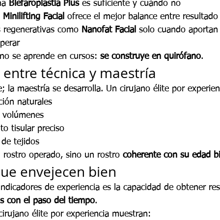
na 
Blefaroplastia Plus
 es suficiente y cuándo no
 
Minilifting Facial
 ofrece el mejor balance entre resultado
s regenerativas como 
Nanofat Facial
 solo cuando aportan 
perar
o no se aprende en cursos: 
se construye en quirófano
.
 entre técnica y maestría
; la maestría se desarrolla. Un cirujano élite por experie
ción naturales
e volúmenes
o tisular preciso
de tejidos
 rostro operado, sino un rostro 
coherente con su edad bi
que envejecen bien
ndicadores de experiencia es la capacidad de obtener re
 con el paso del tiempo
.
irujano élite por experiencia muestran: