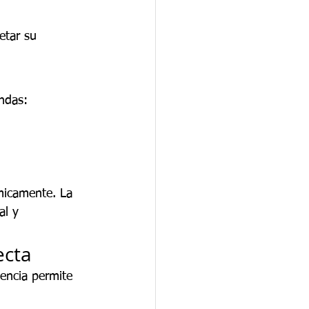
etar su 
undas:
micamente. La 
al y 
ecta
iencia permite 