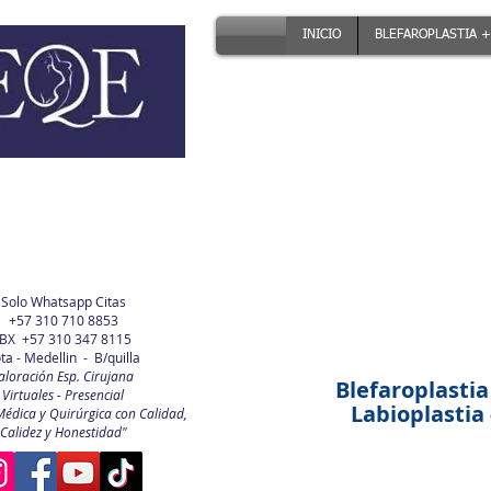
INICIO
BLEFAROPLASTIA +
Solo Whatsapp Citas
+57 310 710 8853
BX +57 310 347 8115
ta - Medellin - B/quilla
aloración Esp. Cirujana
Blefaroplastia
Virtuales - Presencial
Labioplastia -
Médica y Quirúrgica con Calidad,
Calidez y Honestidad"