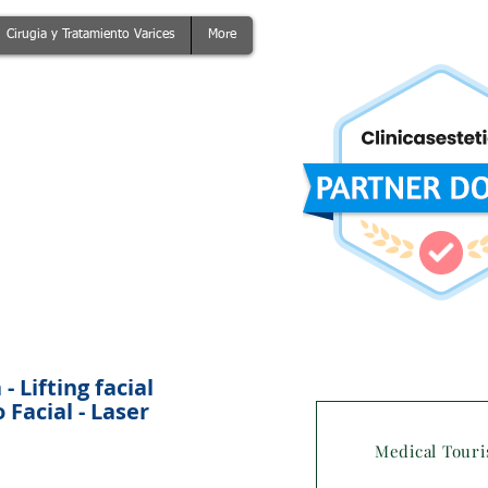
Cirugia y Tratamiento Varices
More
 Lifting facial
Facial - Laser
Medical Tour