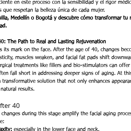
ente en este proceso con la sensibilidad y el rigor médi
s que respetan la belleza única de cada mujer.
illa, Medellín o Bogotá y descubre cómo transformar tu 
ad.
 40: The Path to Real and Lasting Rejuvenation
es its mark on the face. After the age of 40, changes be
lasticity, muscles weaken, and facial fat pads shift downw
rgical treatments like fillers and bio-stimulators can offe
en fall short in addressing deeper signs of aging. At this
 transformative solution that not only enhances appeara
 natural results.
fter 40
hanges during this stage amplify the facial aging proce
e:
axity:
 especially in the lower face and neck.