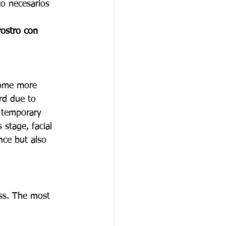
co necesarios 
rostro con 
come more 
ard due to 
r temporary 
 stage, facial 
nce but also 
ss. The most 