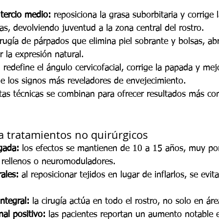
tercio medio:
 reposiciona la grasa suborbitaria y corrige l
as, devolviendo juventud a la zona central del rostro.
irugía de párpados que elimina piel sobrante y bolsas, abr
r la expresión natural.
:
 redefine el ángulo cervicofacial, corrige la papada y mejo
de los signos más reveladores de envejecimiento.
as técnicas se combinan para ofrecer resultados más co
 a tratamientos no quirúrgicos
gada:
 los efectos se mantienen de 10 a 15 años, muy po
 rellenos o neuromoduladores.
ales:
 al reposicionar tejidos en lugar de inflarlos, se evita
ntegral:
 la cirugía actúa en todo el rostro, no solo en áre
al positivo:
 las pacientes reportan un aumento notable 