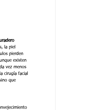
duradero
, la piel 
ulos pierden 
Aunque existen 
ada vez menos 
 cirugía facial 
sino que 
envejecimiento 