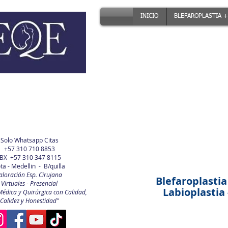
INICIO
BLEFAROPLASTIA +
Solo Whatsapp Citas
+57 310 710 8853
BX +57 310 347 8115
ta - Medellin - B/quilla
aloración Esp. Cirujana
Blefaroplastia
Virtuales - Presencial
Labioplastia -
Médica y Quirúrgica con Calidad,
Calidez y Honestidad"