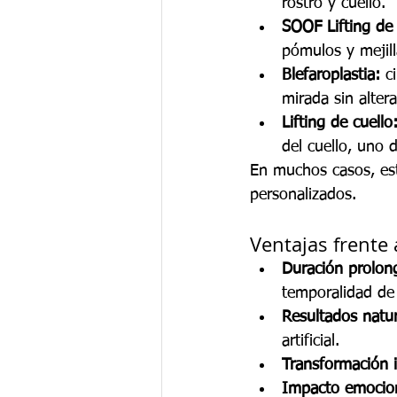
rostro y cuello.
SOOF Lifting de 
pómulos y mejill
Blefaroplastia:
 c
mirada sin altera
Lifting de cuello
del cuello, uno 
En muchos casos, est
personalizados.
Ventajas frente
Duración prolon
temporalidad de
Resultados natur
artificial.
Transformación i
Impacto emocion