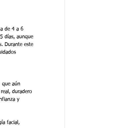
da de 4 a 6 
15 días, aunque 
s. Durante este 
uidados 
d que aún 
 real, duradero 
nfianza y 
a facial, 