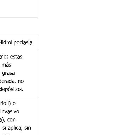
 Hidrolipoclasia
jo: estas 
n más 
 grasa 
derada, no 
depósitos.
ioli) o 
invasivo 
a), con 
 si aplica, sin 