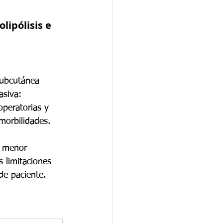
lipólisis e 
subcutánea 
asiva: 
operatorias y 
morbilidades. 
n menor 
 limitaciones 
de paciente.