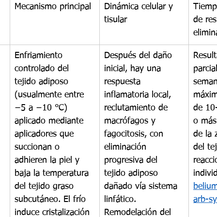
Mecanismo principal
Dinámica celular y 
Tiemp
tisular
de res
elimin
Enfriamiento 
Después del daño 
Result
controlado del 
inicial, hay una 
parcia
tejido adiposo 
respuesta 
seman
(usualmente entre 
inflamatoria local, 
máxim
−5 a −10 °C) 
reclutamiento de 
de 10
aplicado mediante 
macrófagos y 
o más
aplicadores que 
fagocitosis, con 
de la 
succionan o 
eliminación 
del te
adhieren la piel y 
progresiva del 
reacci
baja la temperatura 
tejido adiposo 
indivi
del tejido graso 
dañado vía sistema 
beliu
subcutáneo. El frío 
linfático. 
arb-s
induce cristalización 
Remodelación del 