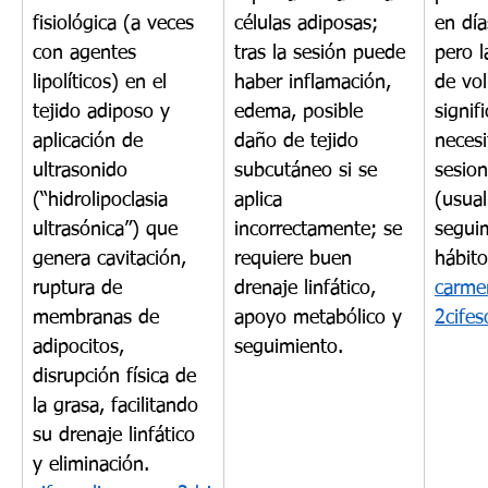
fisiológica (a veces 
células adiposas; 
en dí
con agentes 
tras la sesión puede 
pero l
lipolíticos) en el 
haber inflamación, 
de vo
tejido adiposo y 
edema, posible 
signif
aplicación de 
daño de tejido 
necesi
ultrasonido 
subcutáneo si se 
sesion
(“hidrolipoclasia 
aplica 
(usua
ultrasónica”) que 
incorrectamente; se 
segui
genera cavitación, 
requiere buen 
hábito
ruptura de 
drenaje linfático, 
carme
membranas de 
apoyo metabólico y 
2cifes
adipocitos, 
seguimiento.
disrupción física de 
la grasa, facilitando 
su drenaje linfático 
y eliminación. 