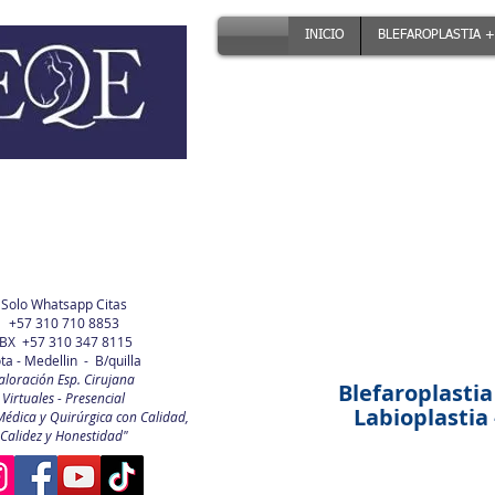
INICIO
BLEFAROPLASTIA +
Solo Whatsapp Citas
+57 310 710 8853
BX +57 310 347 8115
ta - Medellin - B/quilla
aloración Esp. Cirujana
Blefaroplastia
Virtuales - Presencial
Labioplastia -
Médica y Quirúrgica con Calidad,
Calidez y Honestidad"