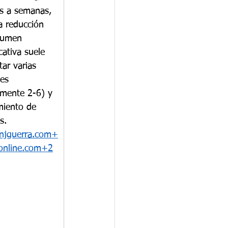
as a semanas, 
a reducción 
lumen 
icativa suele 
tar varias 
es 
lmente 2-6) y 
miento de 
s. 
njguerra.com
+
online.com
+2