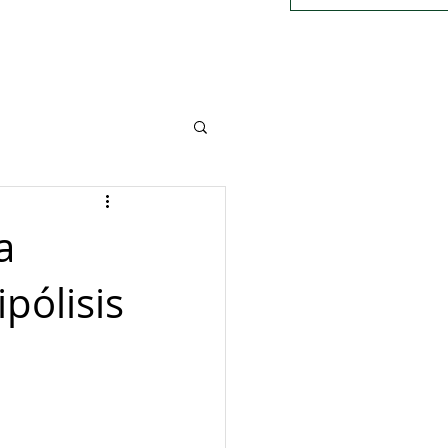
a
ipólisis