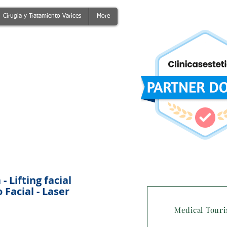
Cirugia y Tratamiento Varices
More
 Lifting facial
Facial - Laser
Medical Tour