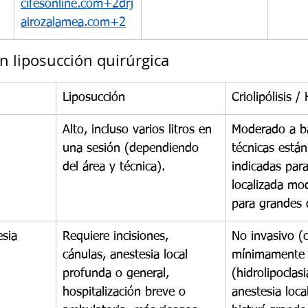
cifesonline.com
+
2drj
airozalamea.com
+2
 liposucción quirúrgica
Liposucción
Criolipólisis /
Alto, incluso varios litros en 
Moderado a ba
una sesión (dependiendo 
técnicas está
del área y técnica).
indicadas para
localizada mo
para grandes 
esia
Requiere incisiones, 
No invasivo (cr
cánulas, anestesia local 
mínimamente 
profunda o general, 
(hidrolipoclasi
hospitalización breve o 
anestesia local