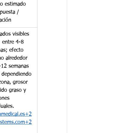
o estimado 
puesta / 
ación
ados visibles 
l entre 4-8 
as; efecto 
o alrededor 
-12 semanas 
 dependiendo 
zona, grosor 
jido graso y 
ones 
duales. 
mmedical.es
+
2
ystems.com
+2